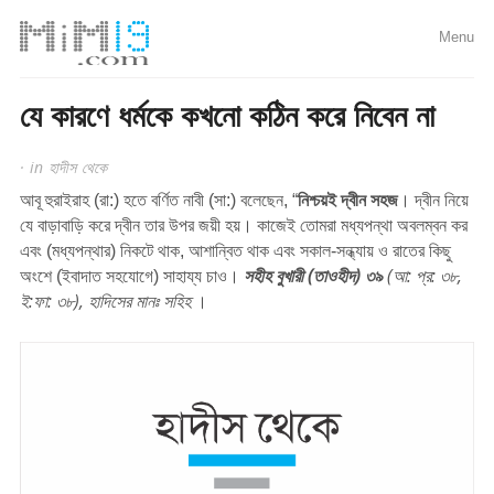
Menu
যে কারণে ধর্মকে কখনো কঠিন করে নিবেন না
· in
হাদীস থেকে
আবূ হুরাইরাহ (রা:) হতে বর্ণিত নাবী (সা:) বলেছেন, “
নিশ্চয়ই দ্বীন সহজ
। দ্বীন নিয়ে
যে বাড়াবাড়ি করে দ্বীন তার উপর জয়ী হয়। কাজেই তোমরা মধ্যপন্থা অবলম্বন কর
এবং (মধ্যপন্থার) নিকটে থাক, আশান্বিত থাক এবং সকাল-সন্ধ্যায় ও রাতের কিছু
সহীহ বুখারী (তাওহীদ) ৩৯
(আ: প্র: ৩৮,
অংশে (ইবাদাত সহযোগে) সাহায্য চাও।
ই:ফা: ৩৮), হাদিসের মানঃ সহিহ
।