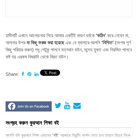
হাদীসটি এখানে আলোচনায় নিয়ে আসার একটিই কারণ ধর্মকে
‘কঠিন’
করে নেবেন না,
আপনার উপর
যা কিছু ফরজ করা হয়েছে
এবং যে ব্যাপারে আপনি
‘নিশ্চিত’
(সংশয় পূর্ণ
কিছু পরিহার করুন) শধু সেটুকু পালনে যত্নবান হউন, সন্দেহ যুক্ত এবং নিয়মিত পালনে
কষ্ট হয় এরকম বিষয়াদি থেকে বিরত হউন।
Share:
সংগ্রহ করুন কুরআন শিক্ষা বই
আপনি যদি কুরআন শিক্ষা এ্যাপের "
বই
" আকারে প্রিন্টিং ভার্সন পেতে চান তাহলে নিচের লিংক